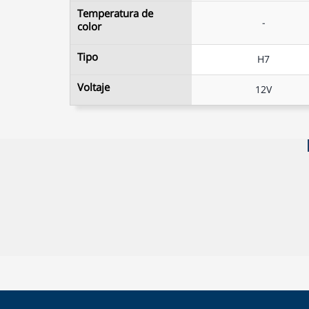
Temperatura de
Temperatura de
-
-
color
color
Tipo
Tipo
H7
H7
Voltaje
Voltaje
12V
12V