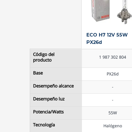
ECO H7 12V 55W
ECO H7 12V 55W
PX26d
PX26d
Código del
Código del
1 987 302 804
1 987 302 804
producto
producto
Base
Base
PX26d
PX26d
Desempeño alcance
Desempeño alcance
-
-
Desempeño luz
Desempeño luz
-
-
ECO H7 12V 55W
Potencia/Watts
Potencia/Watts
55W
55W
PX26d
Tecnología
Tecnología
Halógeno
Halógeno