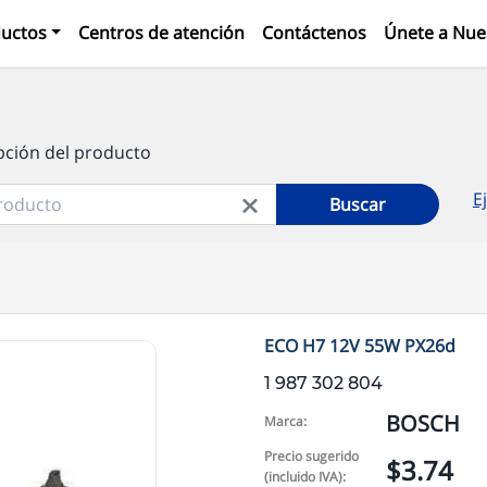
uctos
Centros de atención
Contáctenos
Únete a Nue
pción del producto
E
Buscar
ECO H7 12V 55W PX26d
1 987 302 804
BOSCH
Marca:
Precio sugerido
$3.74
(incluido IVA):