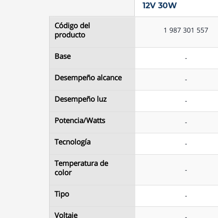
12V 30W
12V 30W
Código del
Código del
1 987 301 557
1 987 301 557
producto
producto
Base
Base
-
-
Desempeño alcance
Desempeño alcance
-
-
Desempeño luz
Desempeño luz
-
-
Blíster x2 LED H7
Potencia/Watts
Potencia/Watts
-
-
12V 30W
Tecnología
Tecnología
-
-
Temperatura de
Temperatura de
-
-
color
color
Tipo
Tipo
-
-
Voltaje
Voltaje
-
-