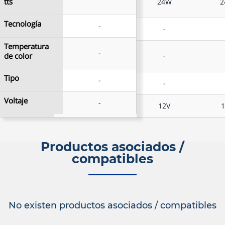
tts
-
24W
2
tts
Tecnología
-
Tecnología
-
-
Temperatura
Temperatura
-
de color
-
-
de color
Tipo
-
Tipo
-
-
Voltaje
-
Voltaje
-
12V
Productos asociados /
compatibles
No existen productos asociados / compatibles