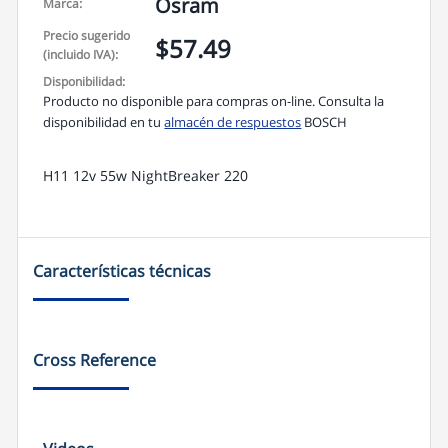
a
Osram
Marca:
p
p
Precio sugerido
$57.49
(incluido IVA):
Disponibilidad:
Producto no disponible para compras on-line. Consulta la
disponibilidad en tu
almacén de respuestos
BOSCH
H11 12v 55w NightBreaker 220
Características técnicas
Cross Reference