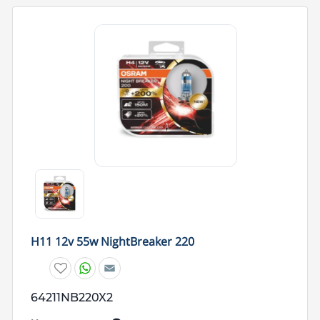
H11 12v 55w NightBreaker 220
W
E
h
m
a
a
t
i
64211NB220X2
s
l