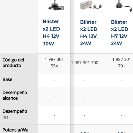
Blíster
Blíster
Blíster
Blíster
x2 LED
x2 LED
x2 LED
x2 LED
H4 12V
H4 12V
H4 12V
H7 12V
30W
24W
24W
30W
1 987 301
1 987 301
1 987 301
Código del
Código del
1 987 301 700
producto
producto
554
554
701
Base
Base
-
-
-
-
Blíster
Blíster
Blíster
x2 LED
x2 LED
x2 LED
Desempeño
Desempeño
-
-
-
-
alcance
alcance
H4 12V
H4 12V
H7 12V
30W
24W
24W
Desempeño
Desempeño
-
-
-
-
luz
luz
Potencia/Wa
Potencia/Wa