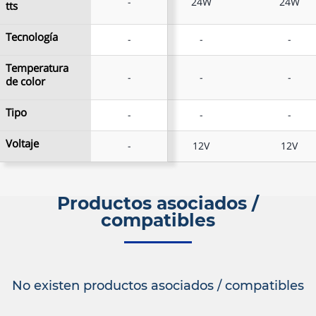
-
-
24W
24W
tts
tts
Tecnología
Tecnología
-
-
-
-
Temperatura
Temperatura
-
-
-
-
de color
de color
Tipo
Tipo
-
-
-
-
Voltaje
Voltaje
-
-
12V
12V
Productos asociados /
compatibles
No existen productos asociados / compatibles